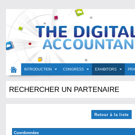
INTRODUCTION
CONGRESS
EXHIBITORS
PRA
RECHERCHER UN PARTENAIRE
Retour à la liste
Coordonnées