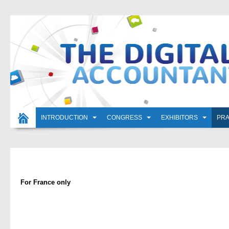
INTRODUCTION
CONGRESS
EXHIBITORS
PRA
For France only