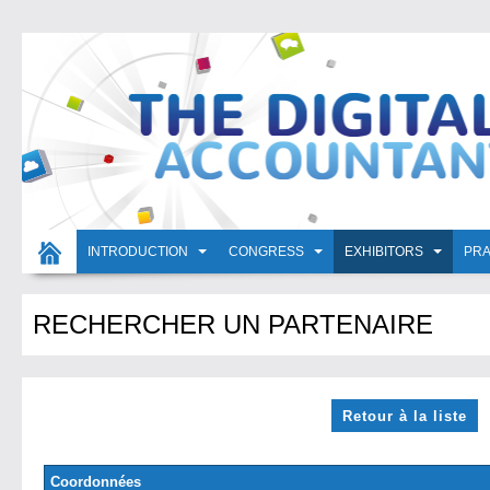
INTRODUCTION
CONGRESS
EXHIBITORS
PRA
RECHERCHER UN PARTENAIRE
Retour à la liste
Coordonnées