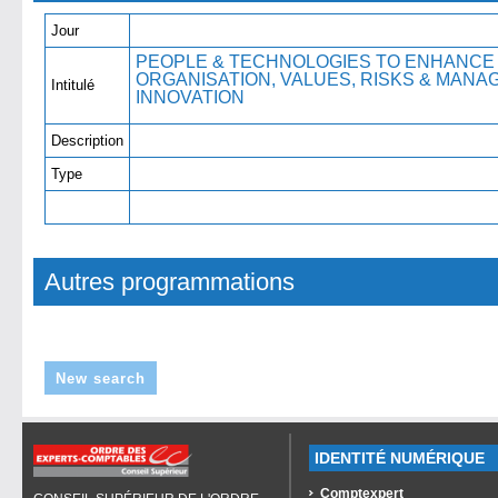
Jour
PEOPLE & TECHNOLOGIES TO ENHANCE
ORGANISATION, VALUES, RISKS & MANA
Intitulé
INNOVATION
Description
Type
Autres programmations
New search
IDENTITÉ NUMÉRIQUE
Comptexpert