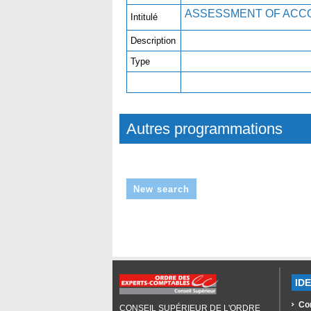
ASSESSMENT OF ACCO
Intitulé
Description
Type
Autres programmations
New search
ID
Co
CONSEIL SUPÉRIEUR DE L'ORDRE