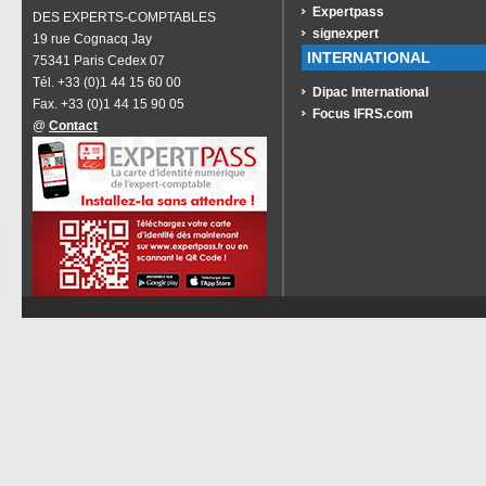
Expertpass
DES EXPERTS-COMPTABLES
signexpert
19 rue Cognacq Jay
INTERNATIONAL
75341 Paris Cedex 07
Tél. +33 (0)1 44 15 60 00
Dipac International
Fax. +33 (0)1 44 15 90 05
Focus IFRS.com
@
Contact