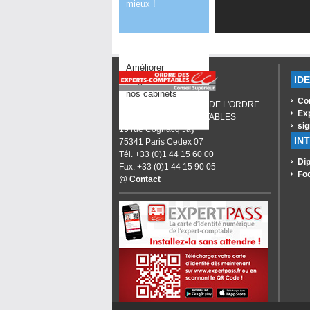
mieux !
Améliorer
ID
l’organisation de
nos cabinets
Co
CONSEIL SUPÉRIEUR DE L'ORDRE
Ex
DES EXPERTS-COMPTABLES
sig
19 rue Cognacq Jay
IN
75341 Paris Cedex 07
Tél. +33 (0)1 44 15 60 00
Dip
Fax. +33 (0)1 44 15 90 05
Fo
@
Contact