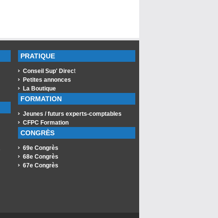
PRATIQUE
Conseil Sup' Direc
t
Petites annonces
La Boutique
FORMATION
Jeunes / futurs experts-comptables
CFPC Formation
CONGRÈS
69e Congrès
s
68e Congrès
67e Congrès