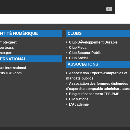
ENTITÉ NUMÉRIQUE
CLUBS
mptexpert
Club Développement Durable
pertpass
Club Fiscal
nexpert
Club Secteur Public
Club Social
TERNATIONAL
ASSOCIATIONS
ac International
cus IFRS.com
Association Experts-comptables et
mandats publics
Association des femmes diplômées
d'expertise comptable administrateur
Blog du financement TPE-PME
CIP National
L'Académie