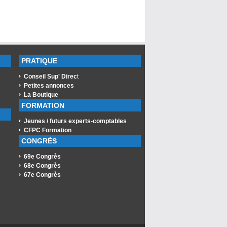
PRATIQUE
Conseil Sup' Direc
t
Petites annonces
La Boutique
FORMATION
Jeunes / futurs experts-comptables
CFPC Formation
CONGRÈS
69e Congrès
s
68e Congrès
67e Congrès