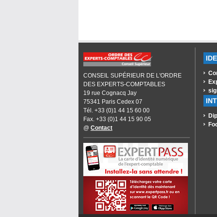
ID
Co
CONSEIL SUPÉRIEUR DE L'ORDRE
Ex
DES EXPERTS-COMPTABLES
sig
19 rue Cognacq Jay
IN
75341 Paris Cedex 07
Tél. +33 (0)1 44 15 60 00
Dip
Fax. +33 (0)1 44 15 90 05
Fo
@
Contact