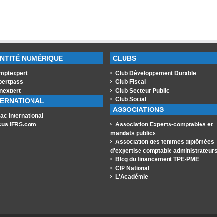
ENTITÉ NUMÉRIQUE
CLUBS
mptexpert
Club Développement Durable
pertpass
Club Fiscal
nexpert
Club Secteur Public
Club Social
TERNATIONAL
ASSOCIATIONS
ac International
cus IFRS.com
Association Experts-comptables et
mandats publics
Association des femmes diplômées
d'expertise comptable administrateur
Blog du financement TPE-PME
CIP National
L'Académie