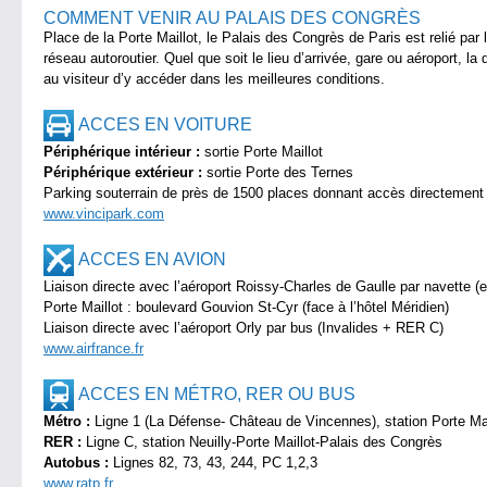
COMMENT VENIR AU PALAIS DES CONGRÈS
Place de la Porte Maillot, le Palais des Congrès de Paris est relié par
réseau autoroutier. Quel que soit le lieu d’arrivée, gare ou aéroport, l
au visiteur d’y accéder dans les meilleures conditions.
ACCES EN VOITURE
Périphérique intérieur :
sortie Porte Maillot
Périphérique extérieur :
sortie Porte des Ternes
Parking souterrain de près de 1500 places donnant accès directement
www.vincipark.com
ACCES EN AVION
Liaison directe avec l’aéroport Roissy-Charles de Gaulle par navette (
Porte Maillot : boulevard Gouvion St-Cyr (face à l’hôtel Méridien)
Liaison directe avec l’aéroport Orly par bus (Invalides + RER C)
www.airfrance.fr
ACCES EN MÉTRO, RER OU BUS
Métro :
Ligne 1 (La Défense- Château de Vincennes), station Porte Ma
RER :
Ligne C, station Neuilly-Porte Maillot-Palais des Congrès
Autobus :
Lignes 82, 73, 43, 244, PC 1,2,3
www.ratp.fr