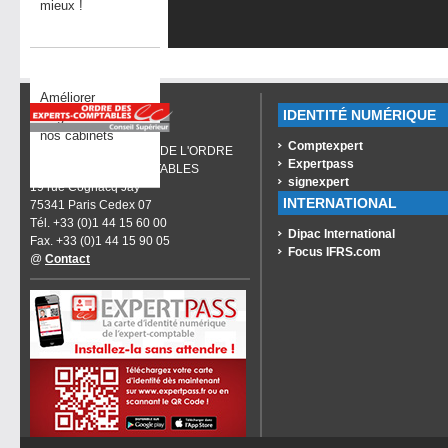
mieux !
Améliorer
IDENTITÉ NUMÉRIQUE
l’organisation de
nos cabinets
Comptexpert
CONSEIL SUPÉRIEUR DE L'ORDRE
Expertpass
DES EXPERTS-COMPTABLES
signexpert
19 rue Cognacq Jay
INTERNATIONAL
75341 Paris Cedex 07
Tél. +33 (0)1 44 15 60 00
Dipac International
Fax. +33 (0)1 44 15 90 05
Focus IFRS.com
@
Contact