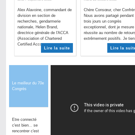
Alex Alavoine, commandant de
Chère Consœur, cher Confrèr
division en section de
Nous avons partagé pendant
recherches, gendarmerie
trois jours un congrès
nationale, Helen Brand,
exceptionnel, dont je mesure 
directrice générale de l'ACCA
réussite au nombre de retour
(Association of Chartered
extrêmement positifs. Je tien.
Certified Accou...
Lire la suite
Lire la suit
Le meilleur du 70e
Congrès
Etre connecté
c'est bien... se
rencontrer c'est