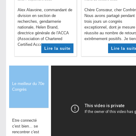
Alex Alavoine, commandant de
Chère Consœur, cher Confrèr
division en section de
Nous avons partagé pendant
recherches, gendarmerie
trois jours un congrès
nationale, Helen Brand,
exceptionnel, dont je mesure 
directrice générale de l'ACCA
réussite au nombre de retour
(Association of Chartered
extrêmement positifs. Je tien.
Certified Accou...
Lire la suite
Lire la suit
Le meilleur du 70e
Congrès
Etre connecté
c'est bien... se
rencontrer c'est