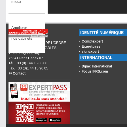
mieux !
Améliorer
IDENTITÉ NUMÉRIQUE
l’organisation de
nos cabinets
Comptexpert
CONSEIL SUPÉRIEUR DE L'ORDRE
Expertpass
DES EXPERTS-COMPTABLES
signexpert
19 rue Cognacq Jay
INTERNATIONAL
75341 Paris Cedex 07
Tél. +33 (0)1 44 15 60 00
Dipac International
Fax. +33 (0)1 44 15 90 05
Focus IFRS.com
@
Contact