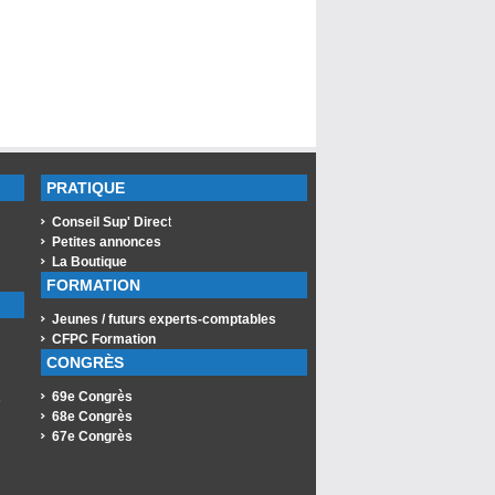
PRATIQUE
Conseil Sup' Direc
t
Petites annonces
La Boutique
FORMATION
Jeunes / futurs experts-comptables
CFPC Formation
CONGRÈS
69e Congrès
s
68e Congrès
67e Congrès