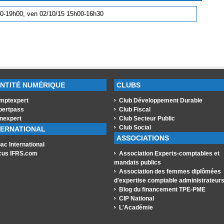
h30-19h00, ven 02/10/15 15h00-16h30
ENTITÉ NUMÉRIQUE
CLUBS
mptexpert
Club Développement Durable
pertpass
Club Fiscal
nexpert
Club Secteur Public
Club Social
TERNATIONAL
ASSOCIATIONS
ac International
cus IFRS.com
Association Experts-comptables et
mandats publics
Association des femmes diplômées
d'expertise comptable administrateur
Blog du financement TPE-PME
CIP National
L'Académie