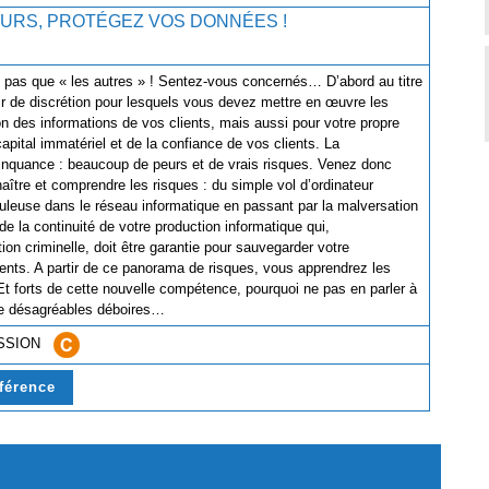
VOLEURS, PROTÉGEZ VOS DONNÉES !
e pas que « les autres » ! Sentez-vous concernés… D’abord au titre
ir de discrétion pour lesquels vous devez mettre en œuvre les
 des informations de vos clients, mais aussi pour votre propre
capital immatériel et de la confiance de vos clients. La
inquance : beaucoup de peurs et de vrais risques. Venez donc
aître et comprendre les risques : du simple vol d’ordinateur
uduleuse dans le réseau informatique en passant par la malversation
 de la continuité de votre production informatique qui,
on criminelle, doit être garantie pour sauvegarder votre
lients. A partir de ce panorama de risques, vous apprendrez les
Et forts de cette nouvelle compétence, pourquoi ne pas en parler à
si de désagréables déboires…
ESSION
nférence