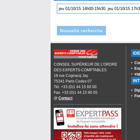
jeu 01/10/15 14h00-15h30, jeu 01/10/15 17
Nouvelle recherche
ID
Co
CONSEIL SUPÉRIEUR DE L'ORDRE
Ex
DES EXPERTS-COMPTABLES
sig
19 rue Cognacq Jay
IN
75341 Paris Cedex 07
Tél. +33 (0)1 44 15 60 00
Dip
Fax. +33 (0)1 44 15 90 05
Fo
@
Contact