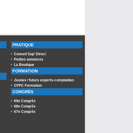
PRATIQUE
Conseil Sup' Direc
t
Petites annonces
La Boutique
FORMATION
Jeunes / futurs experts-comptables
CFPC Formation
CONGRÈS
69e Congrès
s
68e Congrès
67e Congrès