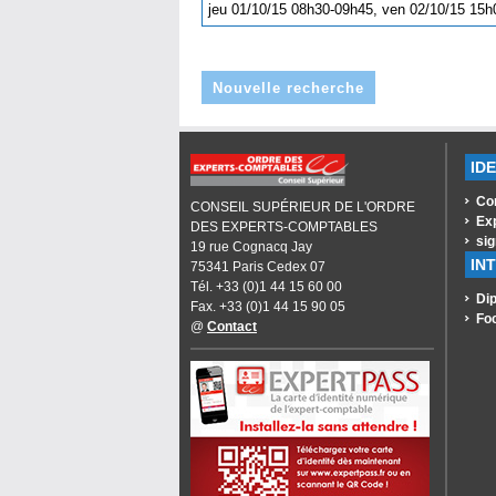
jeu 01/10/15 08h30-09h45, ven 02/10/15 1
Nouvelle recherche
ID
Co
CONSEIL SUPÉRIEUR DE L'ORDRE
Ex
DES EXPERTS-COMPTABLES
sig
19 rue Cognacq Jay
IN
75341 Paris Cedex 07
Tél. +33 (0)1 44 15 60 00
Dip
Fax. +33 (0)1 44 15 90 05
Fo
@
Contact