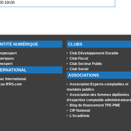
5h00-16h30
ENTITÉ NUMÉRIQUE
CLUBS
mptexpert
Club Développement Durable
pertpass
Club Fiscal
nexpert
Club Secteur Public
Club Social
TERNATIONAL
ASSOCIATIONS
ac International
cus IFRS.com
Association Experts-comptables et
mandats publics
Association des femmes diplômées
d'expertise comptable administrateur
Blog du financement TPE-PME
CIP National
L'Académie