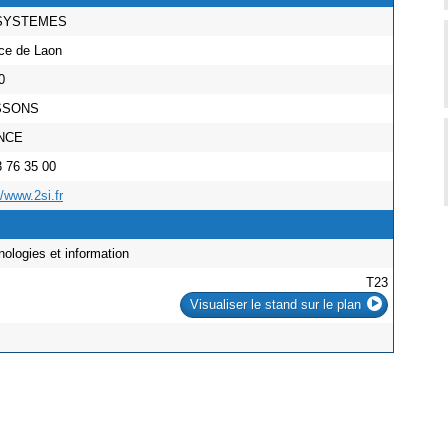
 SYSTEMES
ace de Laon
00
SSONS
ANCE
3 76 35 00
//www.2si.fr
nologies et information
T23
Visualiser le stand sur le plan