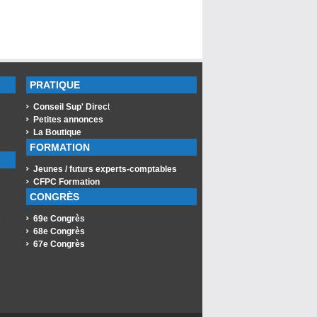
PRATIQUE
Conseil Sup' Direc
t
Petites annonces
La Boutique
FORMATION
Jeunes / futurs experts-comptables
CFPC Formation
CONGRÈS
69e Congrès
s
68e Congrès
67e Congrès