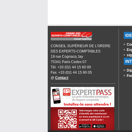
ID
Co
CONSEIL SUPÉRIEUR DE L'ORDRE
Ex
DES EXPERTS-COMPTABLES
sig
19 rue Cognacq Jay
IN
75341 Paris Cedex 07
Tél. +33 (0)1 44 15 60 00
Dip
Fax. +33 (0)1 44 15 90 05
Fo
@
Contact