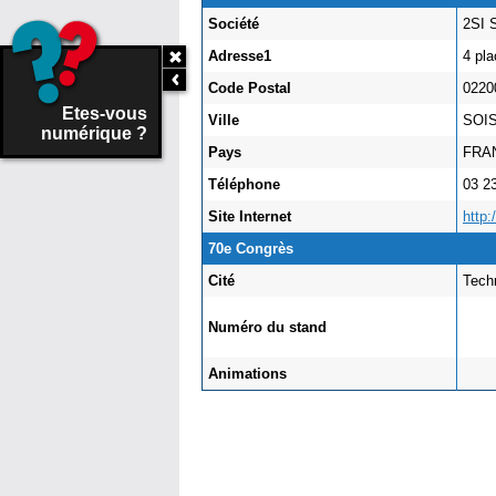
Société
2SI
Adresse1
4 pl
Code Postal
022
Etes-vous
Ville
SOI
numérique ?
Pays
FR
Téléphone
03 2
Site Internet
http:
70e Congrès
Cité
Tech
Numéro du stand
Animations