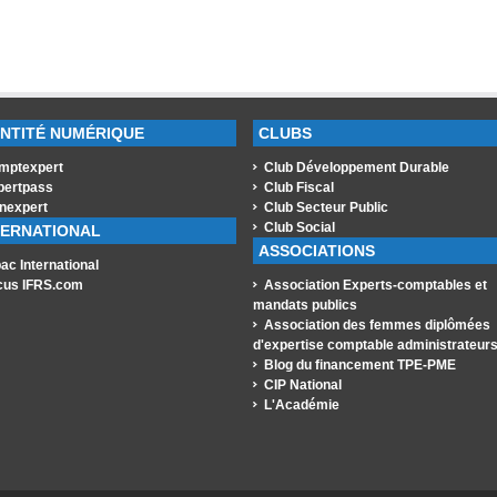
ENTITÉ NUMÉRIQUE
CLUBS
mptexpert
Club Développement Durable
pertpass
Club Fiscal
nexpert
Club Secteur Public
Club Social
TERNATIONAL
ASSOCIATIONS
ac International
cus IFRS.com
Association Experts-comptables et
mandats publics
Association des femmes diplômées
d'expertise comptable administrateur
Blog du financement TPE-PME
CIP National
L'Académie